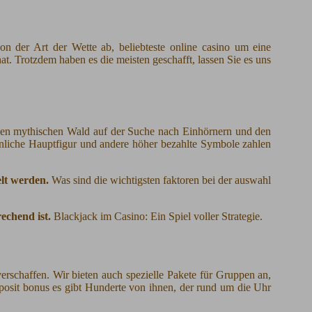
 der Art der Wette ab, beliebteste online casino um eine
. Trotzdem haben es die meisten geschafft, lassen Sie es uns
 einen mythischen Wald auf der Suche nach Einhörnern und den
nliche Hauptfigur und andere höher bezahlte Symbole zahlen
elt werden.
Was sind die wichtigsten faktoren bei der auswahl
rechend ist.
Blackjack im Casino: Ein Spiel voller Strategie.
erschaffen. Wir bieten auch spezielle Pakete für Gruppen an,
eposit bonus es gibt Hunderte von ihnen, der rund um die Uhr