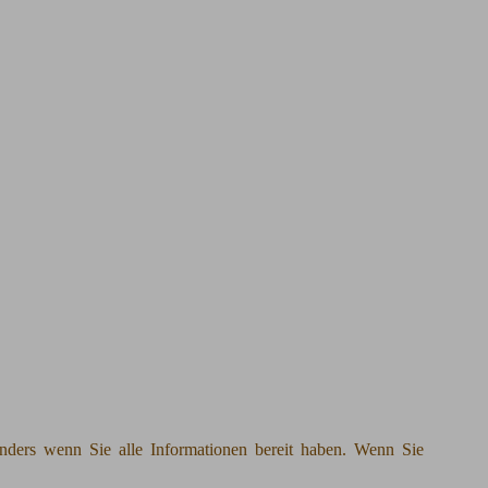
nders wenn Sie alle Informationen bereit haben. Wenn Sie